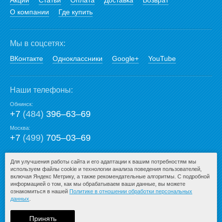
Акции
Статьи
Оплата
Доставка
Возврат
О компании
Где купить
Мы в соцсетях:
ВКонтакте
Одноклассники
Google+
YouTube
Наши телефоны:
Обнинск:
+7
(484)
396‒63‒69
Москва:
+7
(499)
705‒03‒69
E-mail:
Для улучшения работы сайта и его адаптации к вашим потребностям мы
используем файлы cookie и технологии анализа поведения пользователей,
mail@san-premium.ru
включая Яндекс Метрику, а также рекомендательные алгоритмы. С подробной
информацией о том, как мы обрабатываем ваши данные, вы можете
ознакомиться в нашей
Политике в отношении обработки персональных
данных
.
© 2009-2026 – San-Premium.ru.
При любом копировании информации
Принять