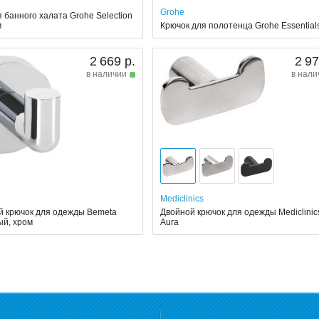
Grohe
 банного халата Grohe Selection
м
Крючок для полотенца Grohe Essential
2 669 р.
2 97
в наличии
в нали
Mediclinics
 крючок для одежды Bemeta
Двойной крючок для одежды Mediclinic
ый, хром
Aura