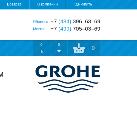
Возврат
О компании
Где купить
+7
(484)
396‒63‒69
Обнинск
+7
(499)
705‒03‒69
Москва
0
0
0
м