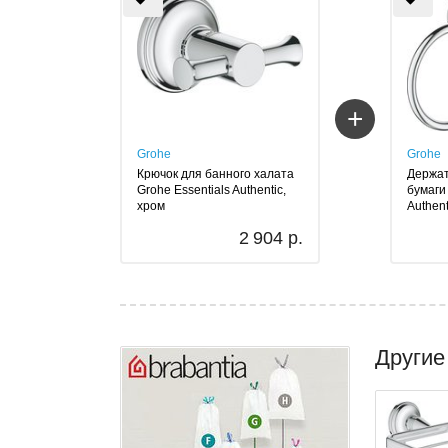
+
Grohe
Grohe
Крючок для банного халата
Держат
Grohe Essentials Authentic,
бумаги
хром
Authent
2 904 р.
Другие