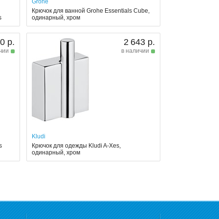
Grohe
Крючок для ванной Grohe Essentials Cube,
s
одинарный, хром
0 р.
2 643 р.
чии
в наличии
Kludi
s
Крючок для одежды Kludi A-Xes,
одинарный, хром