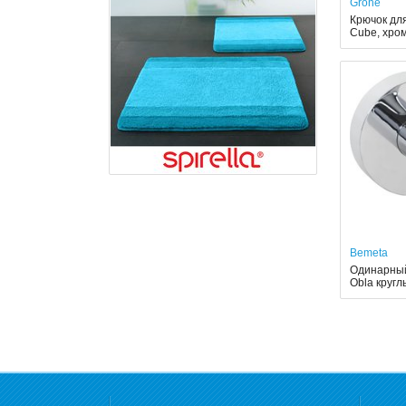
Grohe
Крючок для
Cube, хро
Bemeta
Одинарный
Obla кругл