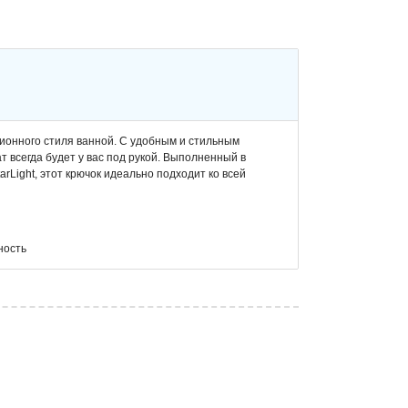
онного стиля ванной. С удобным и стильным
т всегда будет у вас под рукой. Выполненный в
Light, этот крючок идеально подходит ко всей
ность