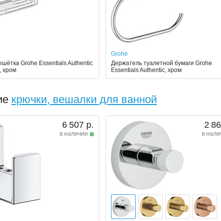
Grohe
шётка Grohe Essentials Authentic
Держатель туалетной бумаги Grohe
, хром
Essentials Authentic, хром
ие
крючки, вешалки для ванной
6 507 р.
2 86
в наличии
в нали