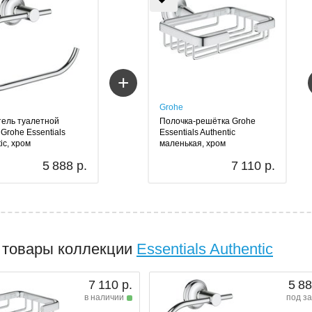
+
Grohe
ель туалетной
Полочка-решётка Grohe
 Grohe Essentials
Essentials Authentic
ic, хром
маленькая, хром
5 888 р.
7 110 р.
 товары коллекции
Essentials Authentic
7 110 р.
5 88
в наличии
под за