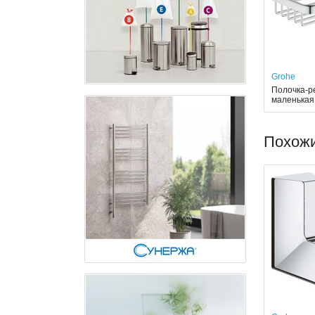
Grohe
Полочка-ре
маленькая
Похож