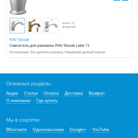
всего 17
моделей
RAV Slezak
Смеситель для раковины RAV Slezak Labe 71
Исполнение: Без донного клапана, Нажимной донный клапан
Основные разделы:
Акции
Статьи
Оплата
Доставка
Возврат
О компании
Где купить
Мы в соцсетях:
ВКонтакте
Одноклассники
Google+
YouTube