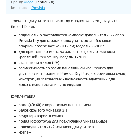
Бренд:
Viega
(Германия)
Коллекция:
Prevista
Элемент для унитаза Prevista Dry с подключением для унитаза-
биде, 1120 мм
опционально поставляется комплект дополнительных опор
Prevista Dry для керамических унитазов с небольшой
опорной поверхностью (< 17 см) Модель 8570.37
для пристенного монтажа заказать отдельно: комплект
креплений Prevista Dry Модель 8570.36
сталь, полиэтилен (PE)
совместимость со всеми панелями смыва Prevista для
унитазов, интеграция в Prevista Dry Plus, 2-х режимный смыв,
конструкция "barrier-​free" - возможность адаптации для
легкого использования инвалидами
комплектация
рама (40х40) с порошковым напылением
бачок скрытого монтажа 3H
редуктор скорости смыва
полая гофротруба для подключения унитаза-биде
присоединительный комплект для унитаза
крепеж