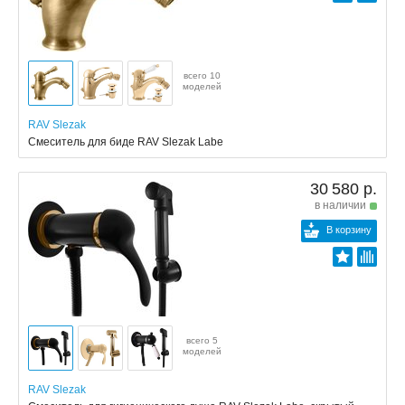
всего 10
моделей
RAV Slezak
Смеситель для биде RAV Slezak Labe
30 580 р.
в наличии
В корзину
всего 5
моделей
RAV Slezak