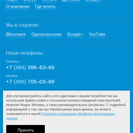
О компании
Где купить
Мы в соцсетях:
ВКонтакте
Одноклассники
Google+
YouTube
Наши телефоны:
Обнинск:
+7
(484)
396‒63‒69
Москва:
+7
(499)
705‒03‒69
E-mail:
Для улучшения работы сайта и его адаптации к вашим потребностям мы
используем файлы cookie и технологии анализа поведения пользователей,
mail@san-premium.ru
включая Яндекс Метрику, а также рекомендательные алгоритмы. С подробной
информацией о том, как мы обрабатываем ваши данные, вы можете
ознакомиться в нашей
Политике в отношении обработки персональных
данных
.
© 2009-2026 – San-Premium.ru.
При любом копировании информации
Принять