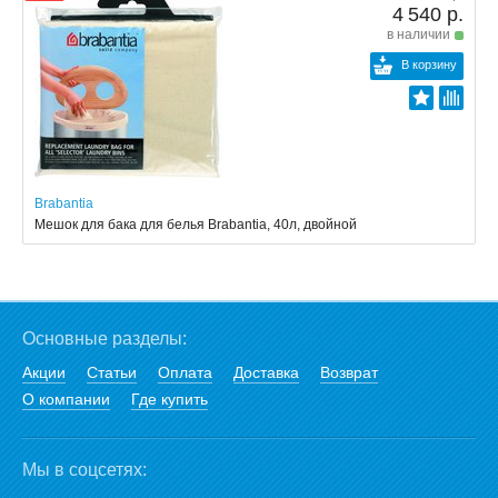
4 540 р.
в наличии
В корзину
Brabantia
Мешок для бака для белья Brabantia, 40л, двойной
Основные разделы:
Акции
Статьи
Оплата
Доставка
Возврат
О компании
Где купить
Мы в соцсетях: