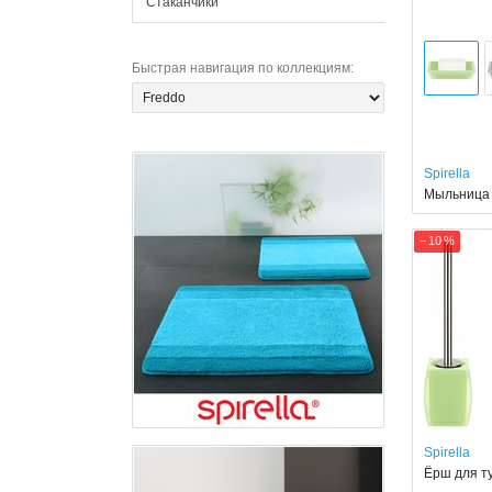
Стаканчики
Быстрая навигация по коллекциям
:
Spirella
Мыльница S
− 10 %
Spirella
Ёрш для ту