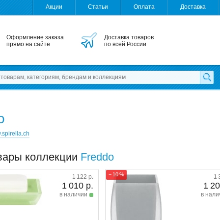
Акции
Статьи
Оплата
Доставка
Оформление заказа
Доставка товаров
прямо на сайте
по всей России
o
spirella.ch
вары коллекции
Freddo
− 10 %
1 122 р.
1 
1 010 р.
1 20
в наличии
в нали