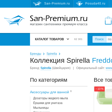
San-Premium.ru
Posuda40.ru
КАТАЛОГ ТОВАРОВ
Поиск
62 301
Бренды
Spirella
Коллекция Spirella
Fredd
Бренд:
Spirella
(Швейцария)
|
Официальный сайт:
www.
По категориям
Все то
− 10 %
6
Аксессуары для ванной
Дозаторы жидкого мыла
Ёршики для унитаза
Мыльницы