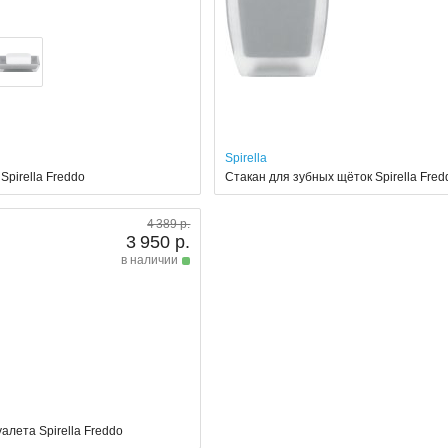
Spirella
pirella Freddo
Стакан для зубных щёток Spirella Fred
4 389 р.
3 950 р.
в наличии
алета Spirella Freddo