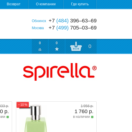
Возврат
О компании
Где купить
+7
(484)
396‒63‒69
Обнинск
+7
(499)
705‒03‒69
Москва
0
0
0
− 10 %
333 р.
1 956 р.
0 р.
1 760 р.
чии
в наличии