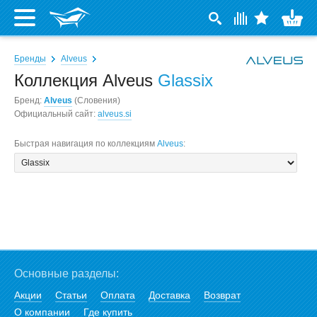
Бренды
Alveus
Коллекция Alveus
Glassix
Бренд:
Alveus
(Словения)
Официальный сайт:
alveus.si
Быстрая навигация по коллекциям
Alveus
:
Основные разделы:
Акции
Статьи
Оплата
Доставка
Возврат
О компании
Где купить