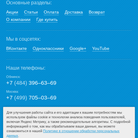
Основные разделы:
Акции
Статьи
Оплата
Доставка
Возврат
О компании
Где купить
Мы в соцсетях:
ВКонтакте
Одноклассники
Google+
YouTube
Наши телефоны:
Обнинск:
+7
(484)
396‒63‒69
Москва:
+7
(499)
705‒03‒69
E-mail:
Для улучшения работы сайта и его адаптации к вашим потребностям мы
используем файлы cookie и технологии анализа поведения пользователей,
mail@san-premium.ru
включая Яндекс Метрику, а также рекомендательные алгоритмы. С подробной
информацией о том, как мы обрабатываем ваши данные, вы можете
ознакомиться в нашей
Политике в отношении обработки персональных
данных
.