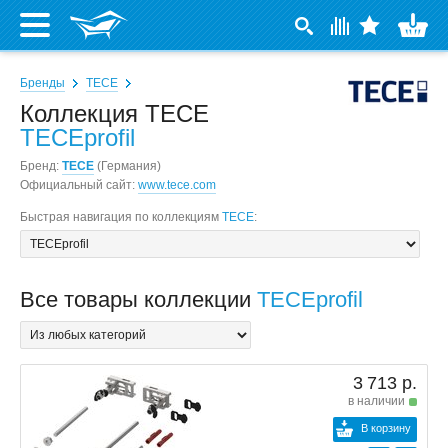
Бренды
TECE
Коллекция TECE
TECEprofil
Бренд:
TECE
(Германия)
Официальный сайт:
www.tece.com
Быстрая навигация по коллекциям
TECE
:
Все товары коллекции
TECEprofil
3 713 р.
в наличии
В корзину