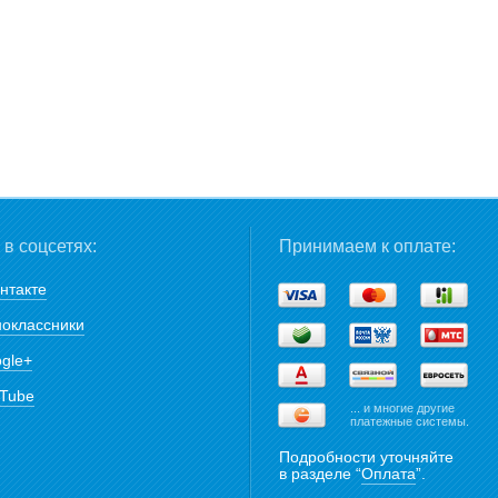
в соцсетях:
Принимаем к оплате:
нтакте
оклассники
gle+
Tube
... и многие другие
платежные системы.
Подробности уточняйте
в разделе “
Оплата
”.