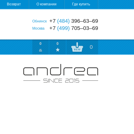
Возврат
О компании
Где купить
+7
(484)
396‒63‒69
Обнинск
+7
(499)
705‒03‒69
Москва
0
0
0