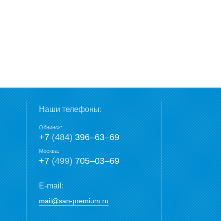
Наши телефоны:
Обнинск:
+7
(484)
396‒63‒69
Москва:
+7
(499)
705‒03‒69
E-mail:
mail@san-premium.ru