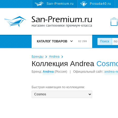
San-Premium.ru
Posuda40.ru
КАТАЛОГ ТОВАРОВ
Поиск
62 299
Бренды
Andrea
Коллекция Andrea
Cosm
Бренд:
Andrea
(Россия)
|
Официальный сайт:
andrea-n
Быстрая навигация по коллекциям
: