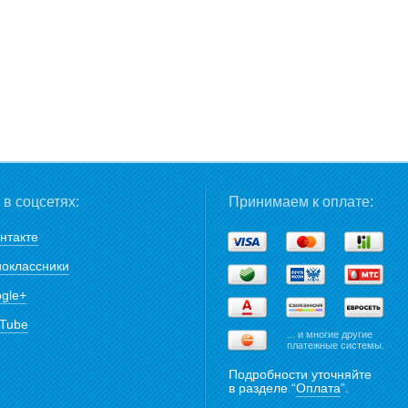
в соцсетях:
Принимаем к оплате:
нтакте
оклассники
gle+
Tube
... и многие другие
платежные системы.
Подробности уточняйте
в разделе “
Оплата
”.