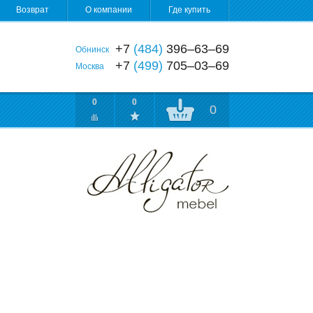
Возврат
О компании
Где купить
+7
(484)
396‒63‒69
Обнинск
+7
(499)
705‒03‒69
Москва
0
0
0