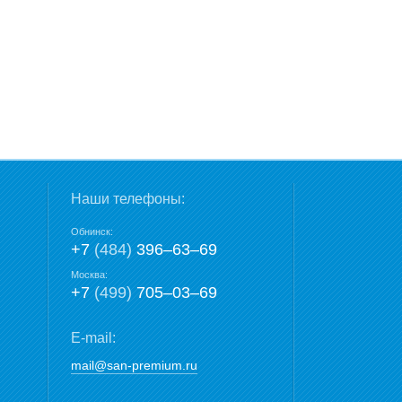
Наши телефоны:
Обнинск:
+7
(484)
396‒63‒69
Москва:
+7
(499)
705‒03‒69
E-mail:
mail@san-premium.ru