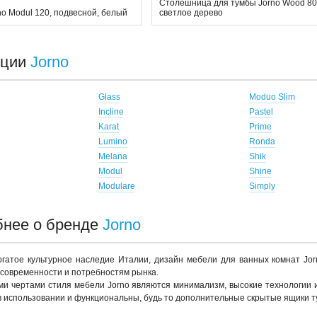
Столешница для тумбы Jorno Wood 80
no Modul 120, подвесной, белый
светлое дерево
кции
Jorno
Glass
Moduo Slim
Incline
Pastel
Karat
Prime
Lumino
Ronda
Melana
Shik
Modul
Shine
Modulare
Simply
нее о бренде
Jorno
гатое культурное наследие Италии, дизайн мебели для ванных комнат Jo
современности и потребностям рынка.
и чертами стиля мебели Jorno являются минимализм, высокие технологии и
 использовании и функциональны, будь то дополнительные скрытые ящики т