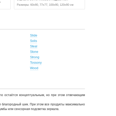
,
Размеры: 60x80, 77x77, 100x80, 120x80 см
Slide
Solis
Steal
Stone
Strong
Tossony
Wood
rno остаётся концептуальным, но при этом отвечающим
 благородный шик. При этом все продукты максимально
умбы или сенсорная подсветка зеркала.