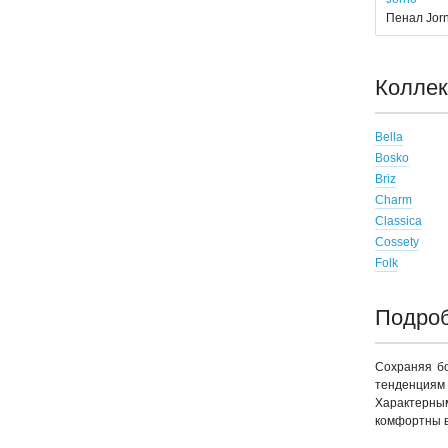
Пенал Jor
Колле
Bella
Bosko
Briz
Charm
Classica
Cossety
Folk
Подроб
Сохраняя бо
тенденциям 
Характерным
комфортны в