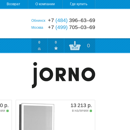
Возврат
О компании
Где купить
+7
(484)
396‒63‒69
Обнинск
+7
(499)
705‒03‒69
Москва
0
0
0
0 р.
13 213 р.
чии
в наличии