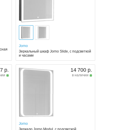
Jorno
есная
Зеркальный шкаф Jorno Slide, с подсветкой
и часами
7 р.
14 700 р.
чии
в наличии
Jorno
Зеркало Jorno Modul, с подсветкой