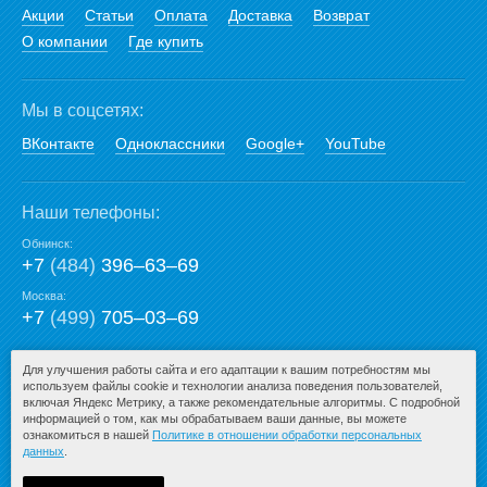
Акции
Статьи
Оплата
Доставка
Возврат
О компании
Где купить
Мы в соцсетях:
ВКонтакте
Одноклассники
Google+
YouTube
Наши телефоны:
Обнинск:
+7
(484)
396‒63‒69
Москва:
+7
(499)
705‒03‒69
E-mail:
Для улучшения работы сайта и его адаптации к вашим потребностям мы
используем файлы cookie и технологии анализа поведения пользователей,
mail@san-premium.ru
включая Яндекс Метрику, а также рекомендательные алгоритмы. С подробной
информацией о том, как мы обрабатываем ваши данные, вы можете
ознакомиться в нашей
Политике в отношении обработки персональных
данных
.
© 2009-2026 – San-Premium.ru.