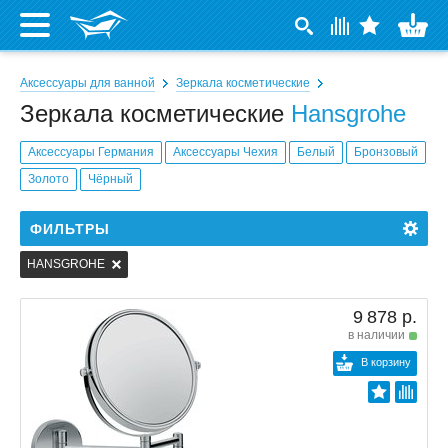
Аксессуары для ванной
Зеркала косметические
Зеркала косметические
Hansgrohe
Аксессуары Германия
Аксессуары Чехия
Белый
Бронзовый
Золото
Чёрный
ФИЛЬТРЫ
HANSGROHE
9 878 р.
в наличии
В корзину