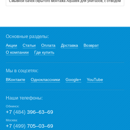
Смывной бачок скрытого монтажа Aquatek для унитазов, с отводом
Основные разделы:
Акции
Статьи
Оплата
Доставка
Возврат
О компании
Где купить
Мы в соцсетях:
ВКонтакте
Одноклассники
Google+
YouTube
Наши телефоны:
Обнинск:
+7
(484)
396‒63‒69
Москва:
+7
(499)
705‒03‒69